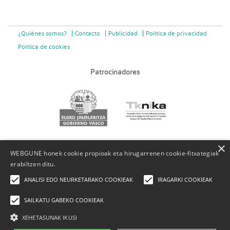
¿Quiénes somos?
Contacto
Publicidad
Politica de privacidad
Política de cookies
Patrocinadores
×
WEBGUNE honek cookie propioak eta hirugarrenen cookie-fitxategiak
erabiltzen ditu.
ANALISI EDO NEURKETARAKO COOKIEAK
IRAGARKI COOKIEAK
SAILKATU GABEKO COOKIEAK
XEHETASUNAK IKUSI