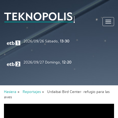
Toggl
navig
2026/09/26
Sábado,
13:30
2026/09/27
Domingo,
12:20
Hasiera
»
Reportajes
» Urdaibai Bird Center: refugio para las
aves