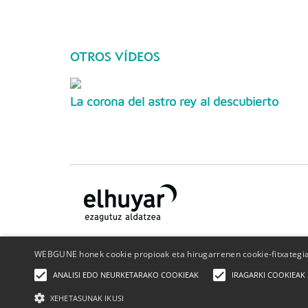
OTROS VÍDEOS
La corona del astro rey al descubierto
WEBGUNE honek cookie propioak eta hirugarrenen cookie-fitxategiak
¿Quiénes somos?
Contacto
Publicidad
Politica de
ANALISI EDO NEURKETARAKO COOKIEAK
IRAGARKI COOKIEAK
privacidad
Política de cookies
XEHETASUNAK IKUSI