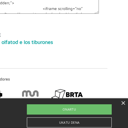
l olfatod e los tiburones
dores
×
ONARTU
UKATU DENA