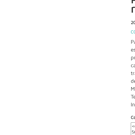
2
C
P
e
p
c
t
d
M
T
I
C