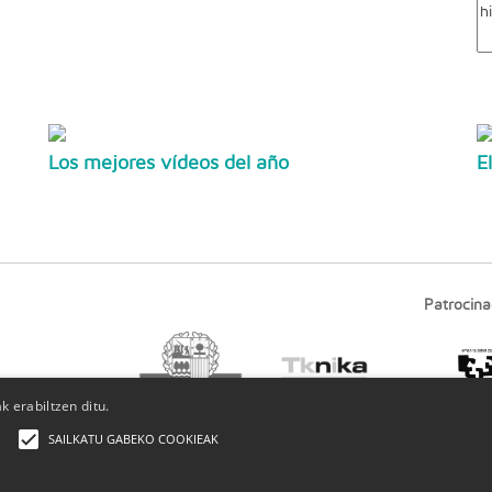
Los mejores vídeos del año
E
Patrocina
 erabiltzen ditu.
SAILKATU GABEKO COOKIEAK