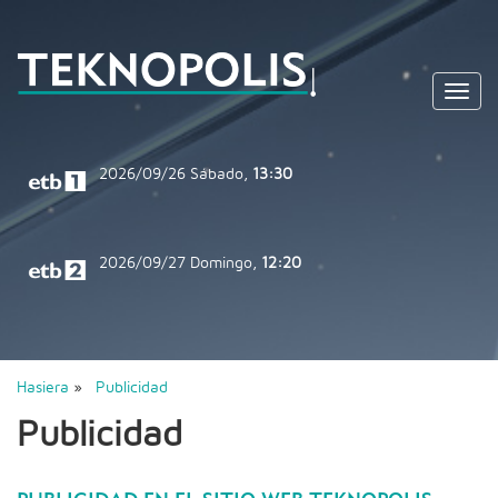
Toggl
navig
2026/09/26
Sábado,
13:30
2026/09/27
Domingo,
12:20
Hasiera
»
Publicidad
Publicidad