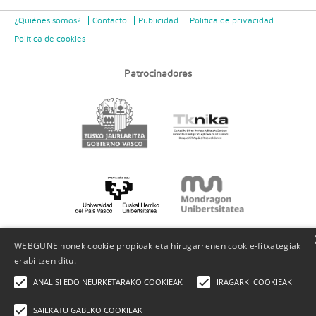
¿Quiénes somos?
Contacto
Publicidad
Politica de privacidad
Política de cookies
Patrocinadores
WEBGUNE honek cookie propioak eta hirugarrenen cookie-fitxategiak
erabiltzen ditu.
ANALISI EDO NEURKETARAKO COOKIEAK
IRAGARKI COOKIEAK
SAILKATU GABEKO COOKIEAK