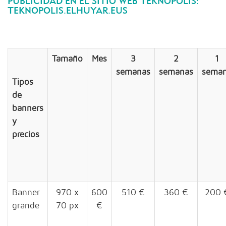
PUBLICIDAD EN EL SITIO WEB TEKNOPOLIS:
TEKNOPOLIS.ELHUYAR.EUS
Tamaño
Mes
3
2
1
semanas
semanas
sema
Tipos
de
banners
y
precios
Banner
970 x
600
510 €
360 €
200 
grande
70 px
€