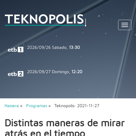
Toggl
navig
2026/09/26
Sábado,
13:30
2026/09/27
Domingo,
12:20
Hasiera
»
Programas
» Teknopolis: 2021-11-27
Distintas maneras de mirar
atrás en el tiempo