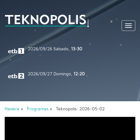
Toggl
navig
2026/09/26
Sábado,
13:30
2026/09/27
Domingo,
12:20
Hasiera
»
Programas
» Teknopolis: 2026-05-02