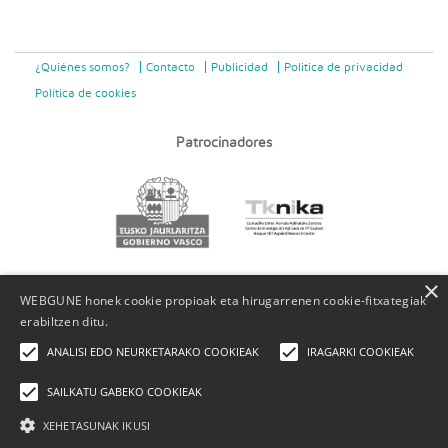
¿Quiénes somos?
Contacto
Publicidad
Politica de privacidad
Política de cookies
Patrocinadores
×
WEBGUNE honek cookie propioak eta hirugarrenen cookie-fitxategiak
erabiltzen ditu.
ANALISI EDO NEURKETARAKO COOKIEAK
IRAGARKI COOKIEAK
SAILKATU GABEKO COOKIEAK
XEHETASUNAK IKUSI