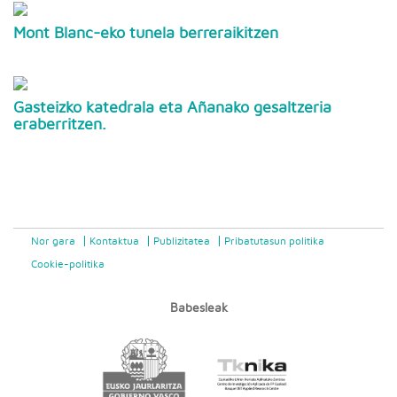
Mont Blanc-eko tunela berreraikitzen
Gasteizko katedrala eta Añanako gesaltzeria
eraberritzen.
Nor gara
Kontaktua
Publizitatea
Pribatutasun politika
Cookie-politika
Babesleak