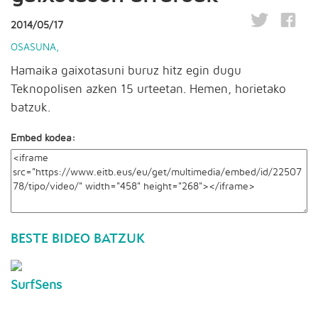
2014/05/17
OSASUNA
,
Hamaika gaixotasuni buruz hitz egin dugu
Teknopolisen azken 15 urteetan. Hemen, horietako
batzuk.
Embed kodea:
BESTE BIDEO BATZUK
SurfSens