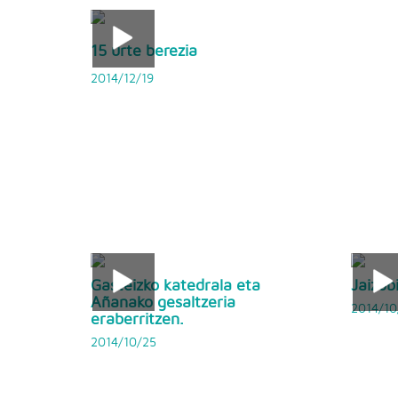
15 urte berezia
2014/12/19
Gasteizko katedrala eta
Jaizub
Añanako gesaltzeria
2014/10
eraberritzen.
2014/10/25