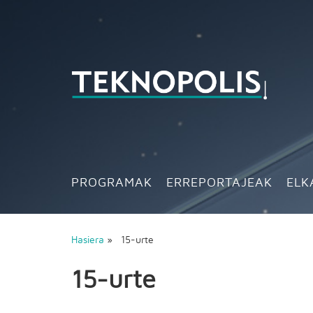
PROGRAMAK
ERREPORTAJEAK
ELK
Hasiera
» 15-urte
15-urte