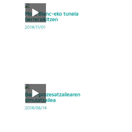
Mont Blanc-eko tunela
berreraikitzen
2014/11/01
Baso-prozesatzailearen
simulatzailea
2014/06/14