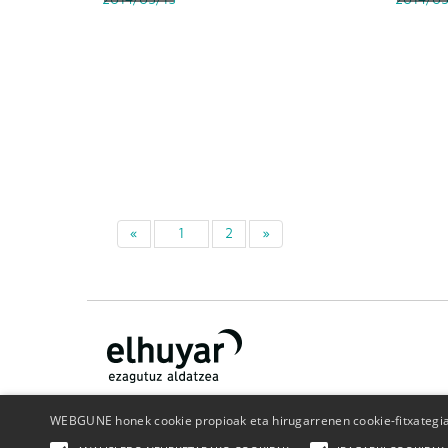
«
1
2
»
WEBGUNE honek cookie propioak eta hirugarrenen cookie-fitxategiak
Nor gara
Kontaktua
Publizitatea
Pribatutasun politika