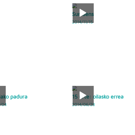
SurfSens
2014/11/15
iako padura
15 urte: oilasko errea
/04
2014/06/28