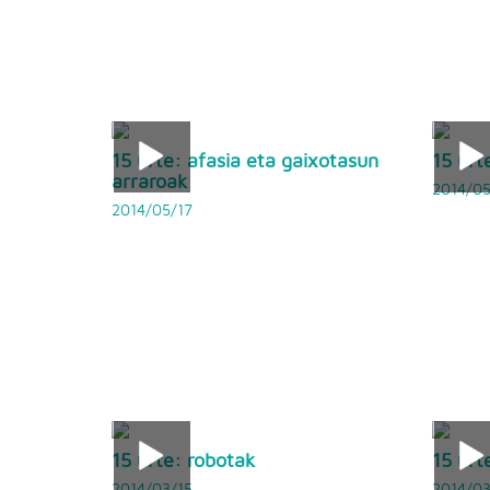
15 urte: afasia eta gaixotasun
15 urt
arraroak
2014/0
2014/05/17
15 urte: robotak
15 urt
2014/03/15
2014/0