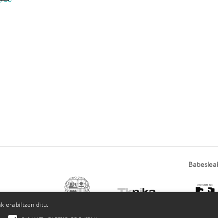
Babeslea
 erabiltzen ditu.