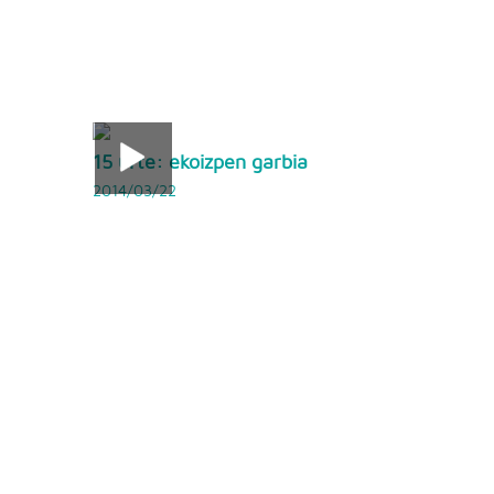
15 urte: ekoizpen garbia
2014/03/22