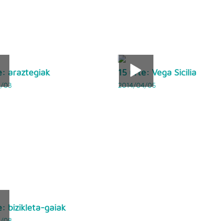
e: araztegiak
15 urte: Vega Sicilia
5/03
2014/04/05
e: bizikleta-gaiak
3/08