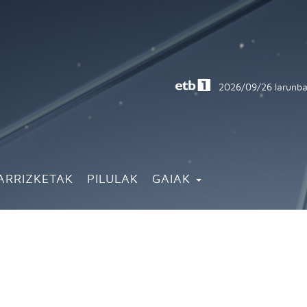
2026/09/26
larunba
ARRIZKETAK
PILULAK
GAIAK