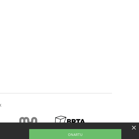
k
×
ONARTU