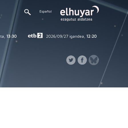
Español
ta,
13:30
2026/09/27
igandea,
12:20