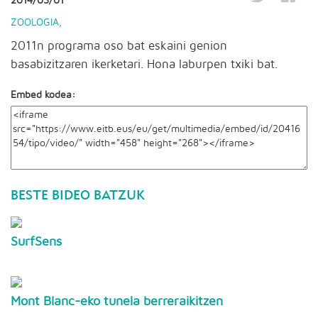
2014/03/01
ZOOLOGIA
,
2011n programa oso bat eskaini genion
basabizitzaren ikerketari. Hona laburpen txiki bat.
Embed kodea:
BESTE BIDEO BATZUK
SurfSens
Mont Blanc-eko tunela berreraikitzen