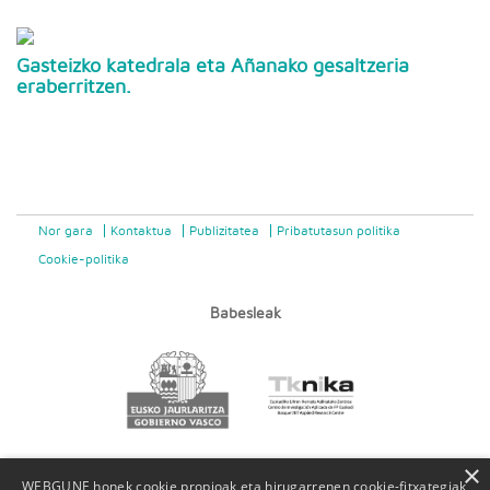
Gasteizko katedrala eta Añanako gesaltzeria
eraberritzen.
Nor gara
Kontaktua
Publizitatea
Pribatutasun politika
Cookie-politika
Babesleak
×
WEBGUNE honek cookie propioak eta hirugarrenen cookie-fitxategiak