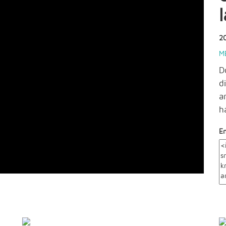
2
M
D
d
a
ha
E