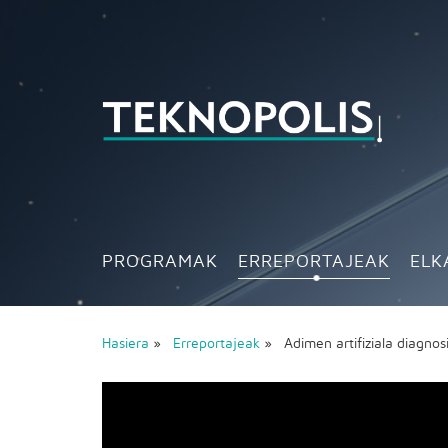
PROGRAMAK
ERREPORTAJEAK
ELK
Hasiera
»
Erreportajeak
» Adimen artifiziala diagno