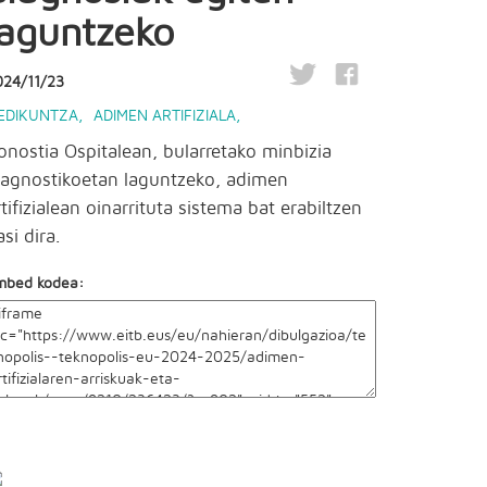
laguntzeko
024/11/23
EDIKUNTZA
,
ADIMEN ARTIFIZIALA
,
onostia Ospitalean, bularretako minbizia
iagnostikoetan laguntzeko, adimen
rtifizialean oinarrituta sistema bat erabiltzen
si dira.
mbed kodea: