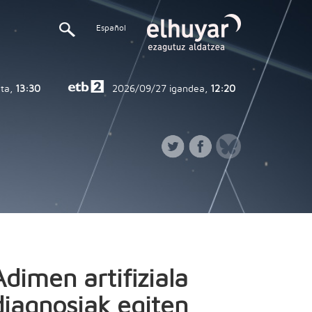
Español
ta,
13:30
2026/09/27
igandea,
12:20
Adimen artifiziala
diagnosiak egiten