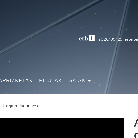
2026/09/26
larunba
ARRIZKETAK
PILULAK
GAIAK
siak egiten laguntzeko