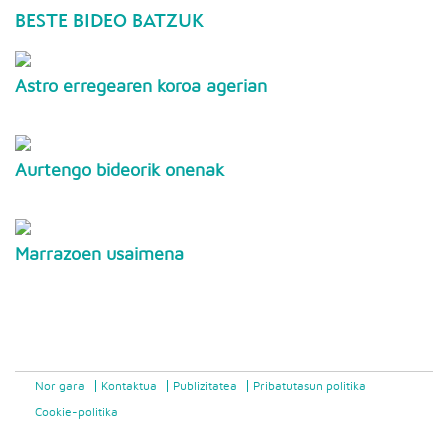
BESTE BIDEO BATZUK
Astro erregearen koroa agerian
Aurtengo bideorik onenak
Marrazoen usaimena
Nor gara
Kontaktua
Publizitatea
Pribatutasun politika
Cookie-politika