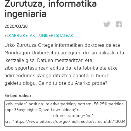
Zurutuza, informatika
ingeniaria
2020/03/28
ELKARRIZKETAK
,
UNIBERTSITATEAK
,
Urko Zurutuza Ortega Informatikan doktorea da eta
Mondragon Unibertsitatean egiten du lan irakasle eta
ikertzaile gisa. Datuen meatzaritzan eta
zibersegurtasunean aditua da, eta fabrika eta etxe
adimendunek izango dituzten abantailei buruz
galdetu diogu. Gainditu ote du Atariko proba?
Embed kodea: