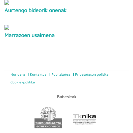
Aurtengo bideorik onenak
Marrazoen usaimena
Nor gara
Kontaktua
Publizitatea
Pribatutasun politika
Cookie-politika
Babesleak