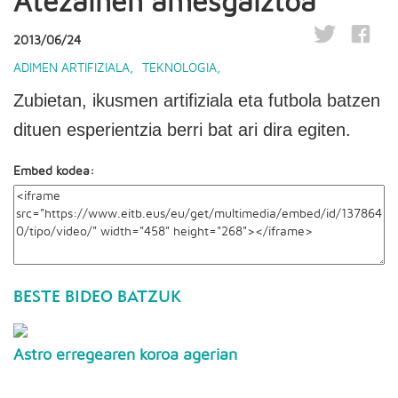
Atezainen amesgaiztoa
2013/06/24
ADIMEN ARTIFIZIALA
,
TEKNOLOGIA
,
Zubietan, ikusmen artifiziala eta futbola batzen
dituen esperientzia berri bat ari dira egiten.
Embed kodea:
BESTE BIDEO BATZUK
Astro erregearen koroa agerian