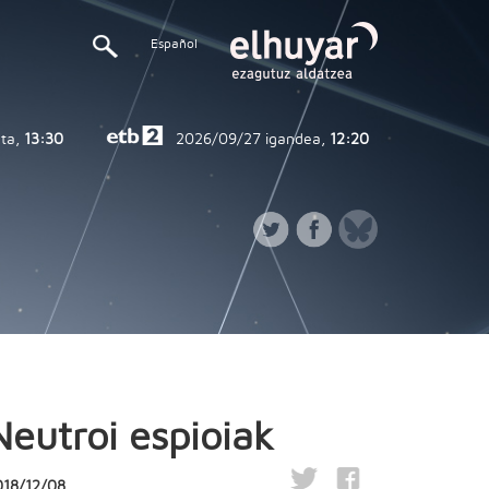
Español
ta,
13:30
2026/09/27
igandea,
12:20
Neutroi espioiak
018/12/08