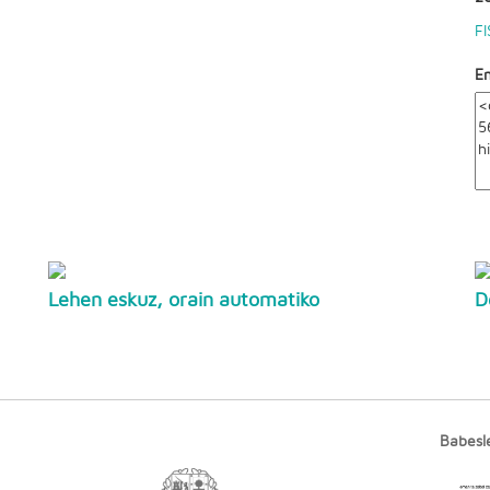
FI
E
Lehen eskuz, orain automatiko
D
Babesl