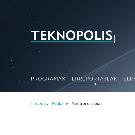
PROGRAMAK
ERREPORTAJEAK
ELK
Hasiera
»
Pilulak
» Neutroi espioiak