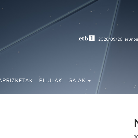
2026/09/26
larunba
ARRIZKETAK
PILULAK
GAIAK
2