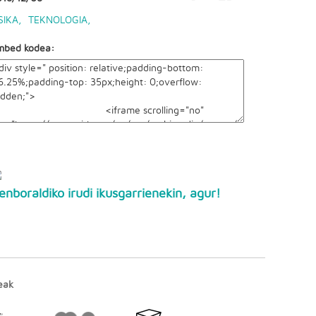
SIKA
,
TEKNOLOGIA
,
mbed kodea:
enboraldiko irudi ikusgarrienekin, agur!
eak