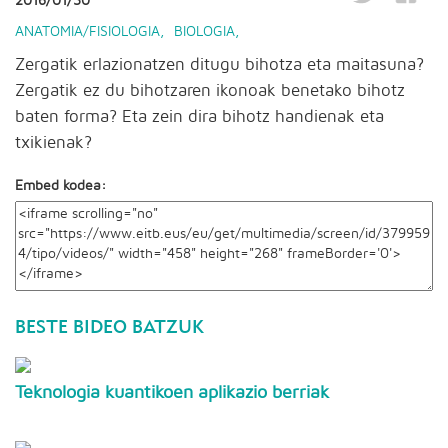
2016/01/30
ANATOMIA/FISIOLOGIA
,
BIOLOGIA
,
Zergatik erlazionatzen ditugu bihotza eta maitasuna?
Zergatik ez du bihotzaren ikonoak benetako bihotz
baten forma? Eta zein dira bihotz handienak eta
txikienak?
Embed kodea:
BESTE BIDEO BATZUK
Teknologia kuantikoen aplikazio berriak