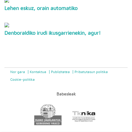
Lehen eskuz, orain automatiko
Denboraldiko irudi ikusgarrienekin, agur!
Nor gara
Kontaktua
Publizitatea
Pribatutasun politika
Cookie-politika
Babesleak