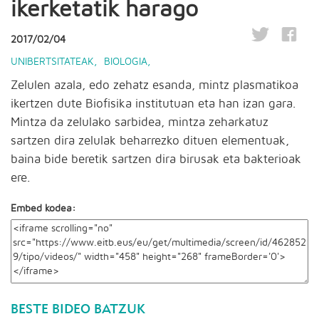
ikerketatik harago
2017/02/04
UNIBERTSITATEAK
,
BIOLOGIA
,
Zelulen azala, edo zehatz esanda, mintz plasmatikoa
ikertzen dute Biofisika institutuan eta han izan gara.
Mintza da zelulako sarbidea, mintza zeharkatuz
sartzen dira zelulak beharrezko dituen elementuak,
baina bide beretik sartzen dira birusak eta bakterioak
ere.
Embed kodea:
BESTE BIDEO BATZUK