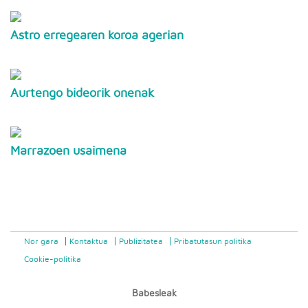
Astro erregearen koroa agerian
Aurtengo bideorik onenak
Marrazoen usaimena
Nor gara
Kontaktua
Publizitatea
Pribatutasun politika
Cookie-politika
Babesleak