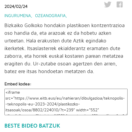
2024/02/24
INGURUMENA
,
OZEANOGRAFIA
,
Bizkaiko Golkoko hondakin plastikoen kontzentrazioa
oso handia da, eta arazoak ez da hobetu azken
urteetan. Hala erakusten dute Aztik egindako
ikerketek. Itsaslasterrek ekialderantz eramaten dute
zaborra, eta horrek euskal kostaren parean metatzea
eragiten du. Ur-zutabe osoan agertzen den arren,
batez ere itsas hondoetan metatzen da.
Embed kodea:
BESTE BIDEO BATZUK