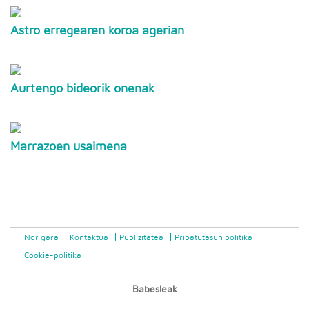
Astro erregearen koroa agerian
Aurtengo bideorik onenak
Marrazoen usaimena
Nor gara
Kontaktua
Publizitatea
Pribatutasun politika
Cookie-politika
Babesleak