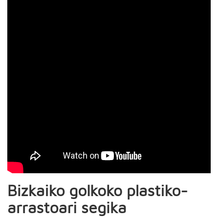
Bizkaiko golkoko plastiko-
arrastoari segika