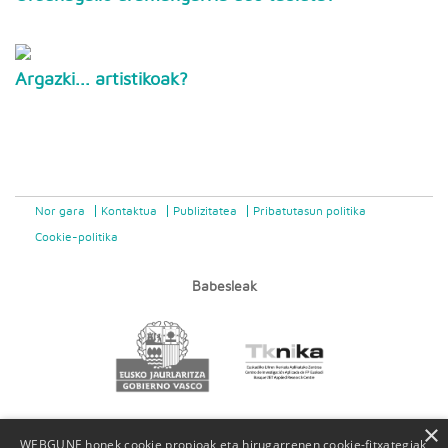
Argazki... artistikoak?
Nor gara
Kontaktua
Publizitatea
Pribatutasun politika
Cookie-politika
Babesleak
×
WEBGUNE honek cookie propioak eta hirugarrenen cookie-fitxategiak