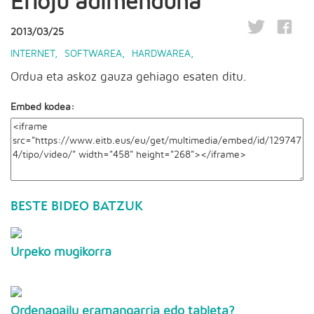
Erloju adimenduna
2013/03/25
INTERNET
,
SOFTWAREA
,
HARDWAREA
,
Ordua eta askoz gauza gehiago esaten ditu.
Embed kodea:
BESTE BIDEO BATZUK
Urpeko mugikorra
Ordenagailu eramangarria edo tableta?