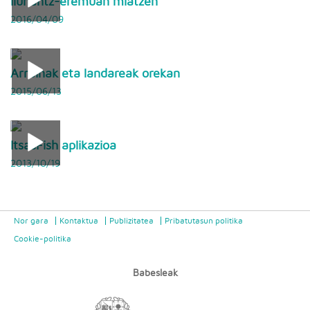
Ilunantz-eremuan miatzen
2016/04/09
Arrainak eta landareak orekan
2015/06/13
ItsasFish aplikazioa
2013/10/19
Nor gara
Kontaktua
Publizitatea
Pribatutasun politika
Cookie-politika
Babesleak