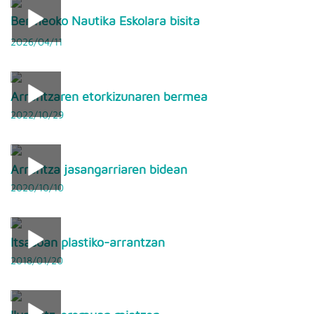
Bermeoko Nautika Eskolara bisita
2026/04/11
Arrantzaren etorkizunaren bermea
2022/10/29
Arrantza jasangarriaren bidean
2020/10/10
Itsasoan plastiko-arrantzan
2018/01/20