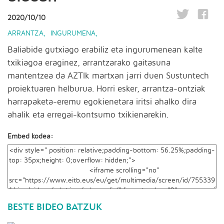
2020/10/10
ARRANTZA
,
INGURUMENA
,
Baliabide gutxiago erabiliz eta ingurumenean kalte
txikiagoa eraginez, arrantzarako gaitasuna
mantentzea da AZTIk martxan jarri duen Sustuntech
proiektuaren helburua. Horri esker, arrantza-ontziak
harrapaketa-eremu egokienetara iritsi ahalko dira
ahalik eta erregai-kontsumo txikienarekin.
Embed kodea:
BESTE BIDEO BATZUK