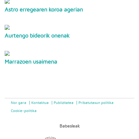
Astro erregearen koroa agerian
Aurtengo bideorik onenak
Marrazoen usaimena
Nor gara
Kontaktua
Publizitatea
Pribatutasun politika
Cookie-politika
Babesleak