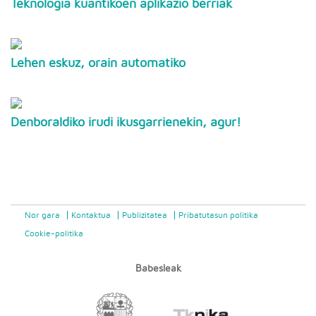
Teknologia kuantikoen aplikazio berriak
Lehen eskuz, orain automatiko
Denboraldiko irudi ikusgarrienekin, agur!
Nor gara
Kontaktua
Publizitatea
Pribatutasun politika
Cookie-politika
Babesleak