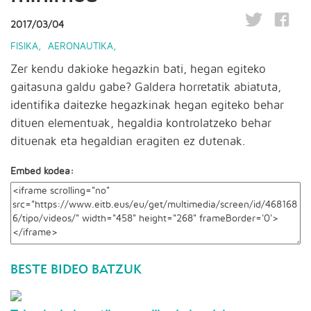
2017/03/04
FISIKA
,
AERONAUTIKA
,
Zer kendu dakioke hegazkin bati, hegan egiteko
gaitasuna galdu gabe? Galdera horretatik abiatuta,
identifika daitezke hegazkinak hegan egiteko behar
dituen elementuak, hegaldia kontrolatzeko behar
dituenak eta hegaldian eragiten ez dutenak.
Embed kodea:
BESTE BIDEO BATZUK