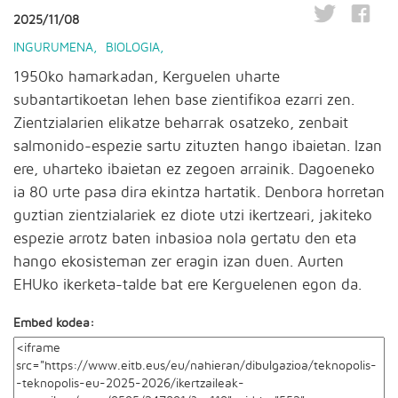
2025/11/08
INGURUMENA
,
BIOLOGIA
,
1950ko hamarkadan, Kerguelen uharte
subantartikoetan lehen base zientifikoa ezarri zen.
Zientzialarien elikatze beharrak osatzeko, zenbait
salmonido-espezie sartu zituzten hango ibaietan. Izan
ere, uharteko ibaietan ez zegoen arrainik. Dagoeneko
ia 80 urte pasa dira ekintza hartatik. Denbora horretan
guztian zientzialariek ez diote utzi ikertzeari, jakiteko
espezie arrotz baten inbasioa nola gertatu den eta
hango ekosisteman zer eragin izan duen. Aurten
EHUko ikerketa-talde bat ere Kerguelenen egon da.
Embed kodea: