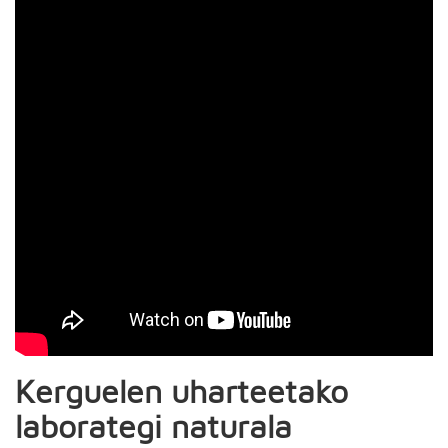
Kerguelen uharteetako
laborategi naturala