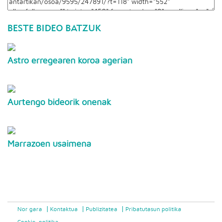
BESTE BIDEO BATZUK
Astro erregearen koroa agerian
Aurtengo bideorik onenak
Marrazoen usaimena
Nor gara
Kontaktua
Publizitatea
Pribatutasun politika
Cookie-politika