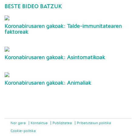
BESTE BIDEO BATZUK
Koronabirusaren gakoak: Talde-immunitatearen
faktoreak
Koronabirusaren gakoak: Asintomatikoak
Koronabirusaren gakoak: Animaliak
Nor gara
Kontaktua
Publizitatea
Pribatutasun politika
Cookie-politika