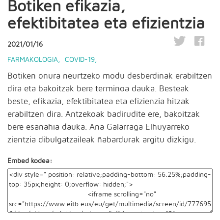
Botiken efikazia,
efektibitatea eta efizientzia
2021/01/16
FARMAKOLOGIA
,
COVID-19
,
Botiken onura neurtzeko modu desberdinak erabiltzen
dira eta bakoitzak bere terminoa dauka. Besteak
beste, efikazia, efektibitatea eta efizienzia hitzak
erabiltzen dira. Antzekoak badirudite ere, bakoitzak
bere esanahia dauka. Ana Galarraga Elhuyarreko
zientzia dibulgatzaileak ñabardurak argitu dizkigu.
Embed kodea: