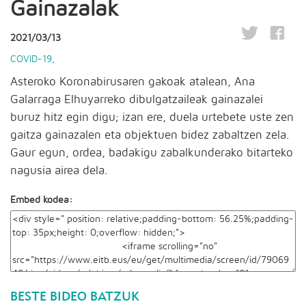
Gainazalak
2021/03/13
COVID-19
,
Asteroko Koronabirusaren gakoak atalean, Ana
Galarraga Elhuyarreko dibulgatzaileak gainazalei
buruz hitz egin digu; izan ere, duela urtebete uste zen
gaitza gainazalen eta objektuen bidez zabaltzen zela.
Gaur egun, ordea, badakigu zabalkunderako bitarteko
nagusia airea dela.
Embed kodea:
BESTE BIDEO BATZUK