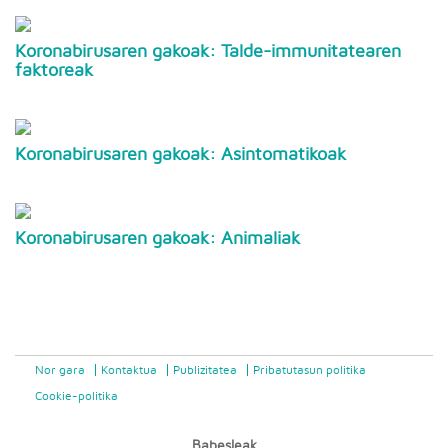
Koronabirusaren gakoak: Talde-immunitatearen
faktoreak
Koronabirusaren gakoak: Asintomatikoak
Koronabirusaren gakoak: Animaliak
Nor gara
Kontaktua
Publizitatea
Pribatutasun politika
Cookie-politika
Babesleak