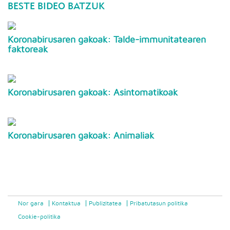
BESTE BIDEO BATZUK
Koronabirusaren gakoak: Talde-immunitatearen
faktoreak
Koronabirusaren gakoak: Asintomatikoak
Koronabirusaren gakoak: Animaliak
Nor gara
Kontaktua
Publizitatea
Pribatutasun politika
Cookie-politika