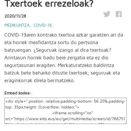
Txertoek errezeloak?
2020/11/28
MEDIKUNTZA
,
COVID-19
,
COVID-19aren kontrako txertoa azkar garatzen ari da
eta horrek mesfidantza sortu du pertsona
batzuengan. ¿Seguruak izango al dira txertoak?
Arintasun horrek badu bere zergatia eta ez dio
segurtasunari eragiten. Merkaturatzeko baldintza
batzuk bete beharko dituzte txertoek; seguruak eta
eraginkorrak direla bermatzeko.
Embed kodea: