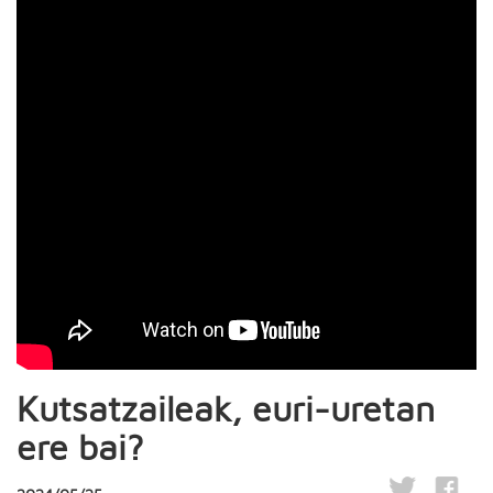
Kutsatzaileak, euri-uretan
ere bai?