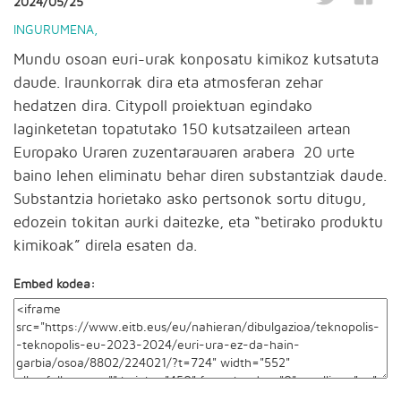
2024/05/25
INGURUMENA
,
Mundu osoan euri-urak konposatu kimikoz kutsatuta
daude. Iraunkorrak dira eta atmosferan zehar
hedatzen dira. Citypoll proiektuan egindako
laginketetan topatutako 150 kutsatzaileen artean
Europako Uraren zuzentarauaren arabera 20 urte
baino lehen eliminatu behar diren substantziak daude.
Substantzia horietako asko pertsonok sortu ditugu,
edozein tokitan aurki daitezke, eta “betirako produktu
kimikoak” direla esaten da.
Embed kodea: