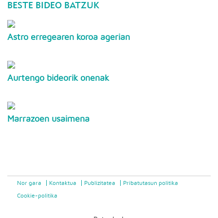
BESTE BIDEO BATZUK
Astro erregearen koroa agerian
Aurtengo bideorik onenak
Marrazoen usaimena
Nor gara
Kontaktua
Publizitatea
Pribatutasun politika
Cookie-politika