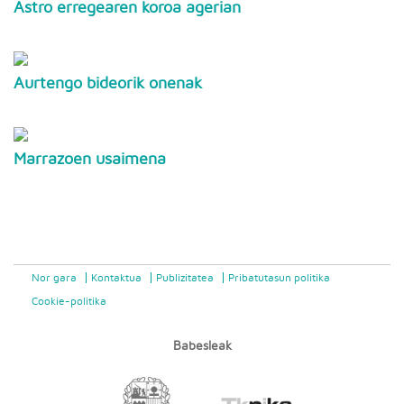
Astro erregearen koroa agerian
Aurtengo bideorik onenak
Marrazoen usaimena
Nor gara
Kontaktua
Publizitatea
Pribatutasun politika
Cookie-politika
Babesleak