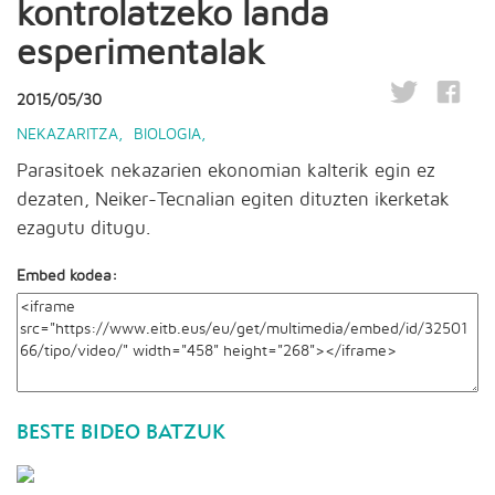
kontrolatzeko landa
esperimentalak
2015/05/30
NEKAZARITZA
,
BIOLOGIA
,
Parasitoek nekazarien ekonomian kalterik egin ez
dezaten, Neiker-Tecnalian egiten dituzten ikerketak
ezagutu ditugu.
Embed kodea:
BESTE BIDEO BATZUK