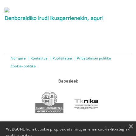
Denboraldiko irudi ikusgarrienekin, agur!
Nor gara
Kontaktua
Publizitatea
Pribatutasun politika
Cookie-politika
Babesleak
×
WEBGUNE honek cookie propioak eta hirugarrenen cookie-fitxategiak
erabiltzen ditu.