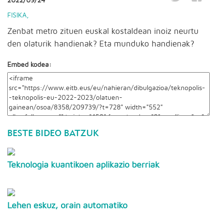
2022/09/24
FISIKA
,
Zenbat metro zituen euskal kostaldean inoiz neurtu
den olaturik handienak? Eta munduko handienak?
Embed kodea:
BESTE BIDEO BATZUK
Teknologia kuantikoen aplikazio berriak
Lehen eskuz, orain automatiko