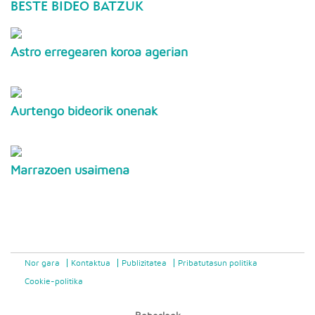
BESTE BIDEO BATZUK
Astro erregearen koroa agerian
Aurtengo bideorik onenak
Marrazoen usaimena
Nor gara
Kontaktua
Publizitatea
Pribatutasun politika
Cookie-politika