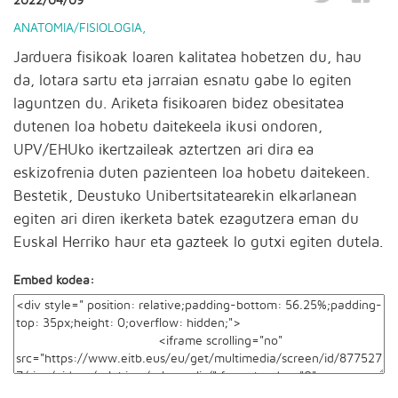
2022/04/09
ANATOMIA/FISIOLOGIA
,
Jarduera fisikoak loaren kalitatea hobetzen du, hau
da, lotara sartu eta jarraian esnatu gabe lo egiten
laguntzen du. Ariketa fisikoaren bidez obesitatea
dutenen loa hobetu daitekeela ikusi ondoren,
UPV/EHUko ikertzaileak aztertzen ari dira ea
eskizofrenia duten pazienteen loa hobetu daitekeen.
Bestetik, Deustuko Unibertsitatearekin elkarlanean
egiten ari diren ikerketa batek ezagutzera eman du
Euskal Herriko haur eta gazteek lo gutxi egiten dutela.
Embed kodea: