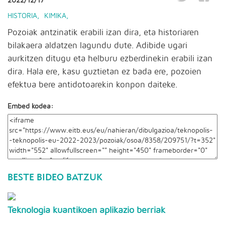
2022/12/17
HISTORIA
,
KIMIKA
,
Pozoiak antzinatik erabili izan dira, eta historiaren
bilakaera aldatzen lagundu dute. Adibide ugari
aurkitzen ditugu eta helburu ezberdinekin erabili izan
dira. Hala ere, kasu guztietan ez bada ere, pozoien
efektua bere antidotoarekin konpon daiteke.
Embed kodea:
BESTE BIDEO BATZUK
Teknologia kuantikoen aplikazio berriak