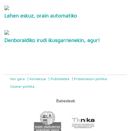
Lehen eskuz, orain automatiko
Denboraldiko irudi ikusgarrienekin, agur!
Nor gara
Kontaktua
Publizitatea
Pribatutasun politika
Cookie-politika
Babesleak