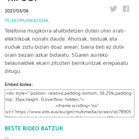
2021/03/06
TELEKOMUNIKAZIOAK
,
Telefonia mugikorra ahalbidetzen duten uhin irrati-
elektrikoak nonahi daude. Ahotsak, testuak eta
irudiak ziztu bizian doaz airean, baina beti ez dute
orain bezain azkar bidaiatu. 5Garen aurreko
belaunaldiek ekarri zituzten berrikuntzak errepasatu
ditugu.
Embed kodea:
BESTE BIDEO BATZUK