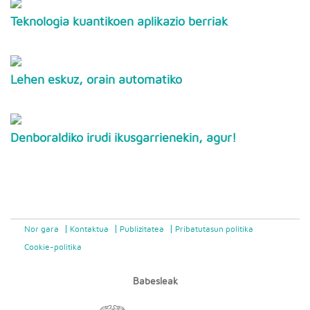
Teknologia kuantikoen aplikazio berriak
Lehen eskuz, orain automatiko
Denboraldiko irudi ikusgarrienekin, agur!
Nor gara
Kontaktua
Publizitatea
Pribatutasun politika
Cookie-politika
Babesleak