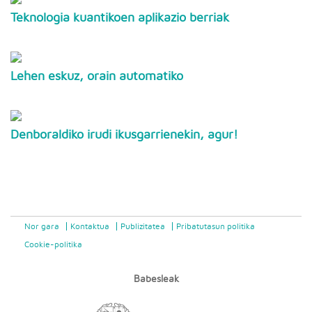
Teknologia kuantikoen aplikazio berriak
Lehen eskuz, orain automatiko
Denboraldiko irudi ikusgarrienekin, agur!
Nor gara
Kontaktua
Publizitatea
Pribatutasun politika
Cookie-politika
Babesleak