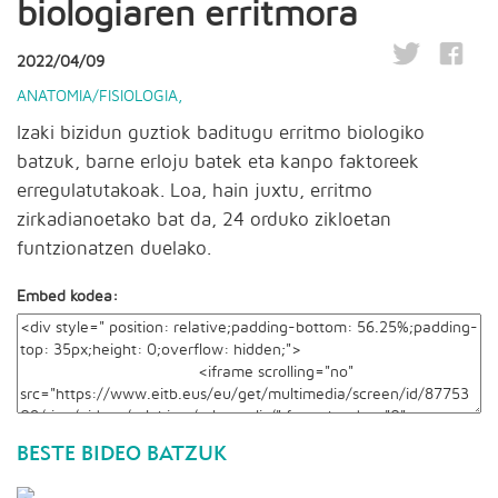
biologiaren erritmora
2022/04/09
ANATOMIA/FISIOLOGIA
,
Izaki bizidun guztiok baditugu erritmo biologiko
batzuk, barne erloju batek eta kanpo faktoreek
erregulatutakoak. Loa, hain juxtu, erritmo
zirkadianoetako bat da, 24 orduko zikloetan
funtzionatzen duelako.
Embed kodea:
BESTE BIDEO BATZUK