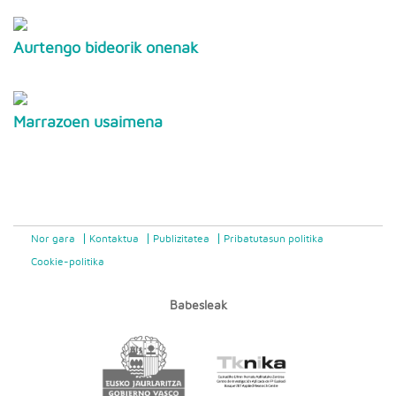
Aurtengo bideorik onenak
Marrazoen usaimena
Nor gara
Kontaktua
Publizitatea
Pribatutasun politika
Cookie-politika
Babesleak