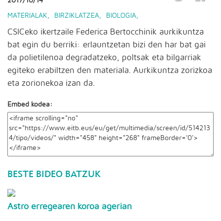
2017/10/14
MATERIALAK
,
BIRZIKLATZEA
,
BIOLOGIA
,
CSICeko ikertzaile Federica Bertocchinik aurkikuntza
bat egin du berriki: erlauntzetan bizi den har bat gai
da polietilenoa degradatzeko, poltsak eta bilgarriak
egiteko erabiltzen den materiala. Aurkikuntza zorizkoa
eta zorionekoa izan da.
Embed kodea:
BESTE BIDEO BATZUK
Astro erregearen koroa agerian