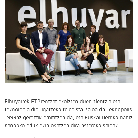
Elhuyarrek ETBrentzat ekoizten duen zientzia eta
teknologia dibulgatzeko telebista-saioa da Teknopolis.
1999az geroztik emititzen da, eta Euskal Herriko nahiz
kanpoko edukiekin osatzen dira asteroko saioak.