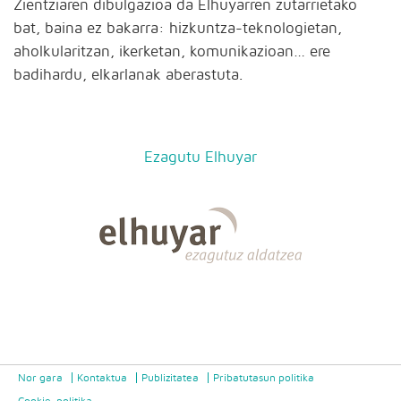
Zientziaren dibulgazioa da Elhuyarren zutarrietako
bat, baina ez bakarra: hizkuntza-teknologietan,
aholkularitzan, ikerketan, komunikazioan… ere
badihardu, elkarlanak aberastuta.
Ezagutu Elhuyar
Nor gara
Kontaktua
Publizitatea
Pribatutasun politika