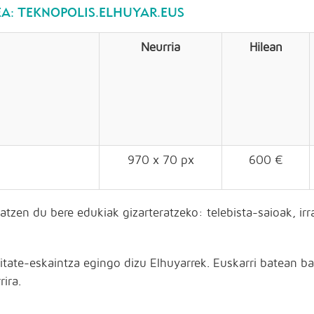
A: TEKNOPOLIS.ELHUYAR.EUS
Neurria
Hilean
970 x 70 px
600 €
atzen du bere edukiak gizarteratzeko: telebista-saioak, irr
zitate-eskaintza egingo dizu Elhuyarrek. Euskarri batean b
ira.