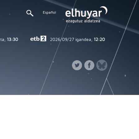
Español
ta,
13:30
2026/09/27
igandea,
12:20