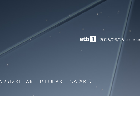
2026/09/26
larunba
ARRIZKETAK
PILULAK
GAIAK