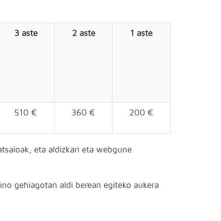
3 aste
2 aste
1 aste
510 €
360 €
200 €
atsaioak, eta aldizkari eta webgune
aino gehiagotan aldi berean egiteko aukera