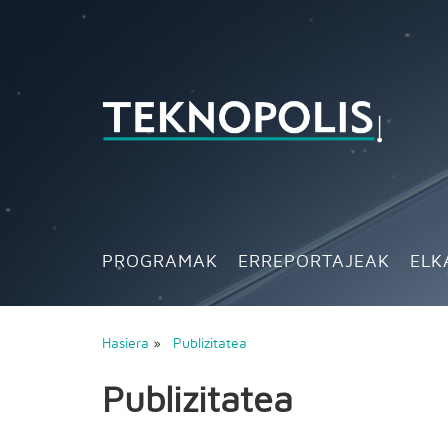
PROGRAMAK
ERREPORTAJEAK
ELK
Hasiera
»
Publizitatea
Publizitatea