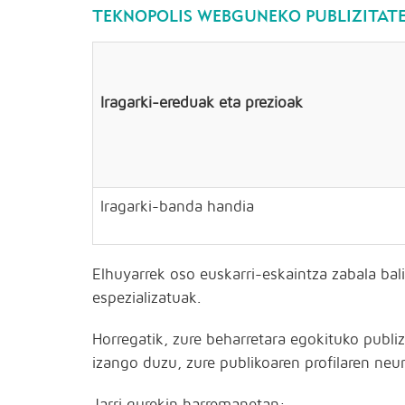
TEKNOPOLIS WEBGUNEKO PUBLIZITATE
Iragarki-ereduak eta prezioak
Iragarki-banda handia
Elhuyarrek oso euskarri-eskaintza zabala bali
espezializatuak.
Horregatik, zure beharretara egokituko publi
izango duzu, zure publikoaren profilaren neurr
Jarri gurekin harremanetan: