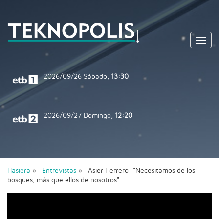
Toggl
navig
2026/09/26
Sábado,
13:30
2026/09/27
Domingo,
12:20
Hasiera
»
Entrevistas
» Asier Herrero: "Necesitamos de los
bosques, más que ellos de nosotros"