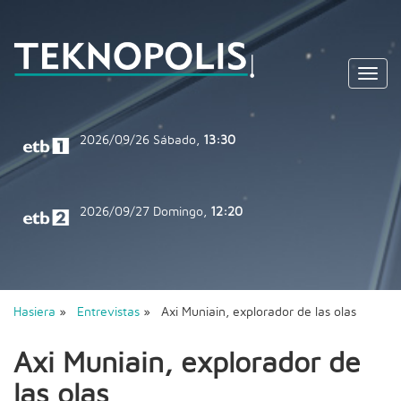
Toggl
navig
2026/09/26
Sábado,
13:30
2026/09/27
Domingo,
12:20
Hasiera
»
Entrevistas
» Axi Muniain, explorador de las olas
Axi Muniain, explorador de
las olas