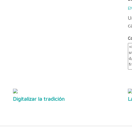
E
U
c
C
Digitalizar la tradición
L