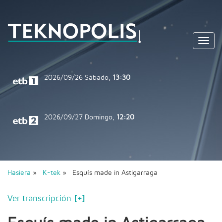
Toggl
navig
2026/09/26
Sábado,
13:30
2026/09/27
Domingo,
12:20
Hasiera
»
K-tek
» Esquís made in Astigarraga
Ver transcripción
[+]