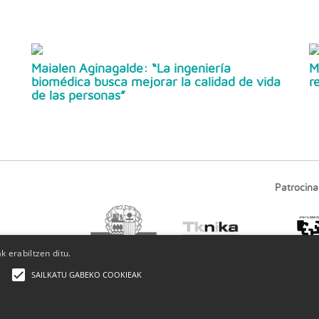
Maialen Aginagalde: “La ingeniería
M
biomédica busca mejorar la calidad de vida
r
de las personas”
Patrocina
 erabiltzen ditu.
SAILKATU GABEKO COOKIEAK