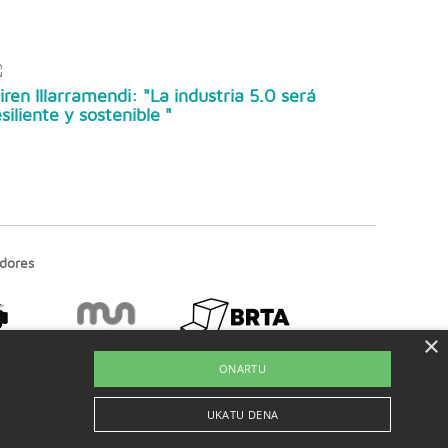
iren Illarramendi: "La industria 5.0 será
esiliente y sostenible "
dores
×
ONARTU
UKATU DENA