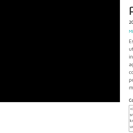
2
M
E
u
i
a
c
p
m
C