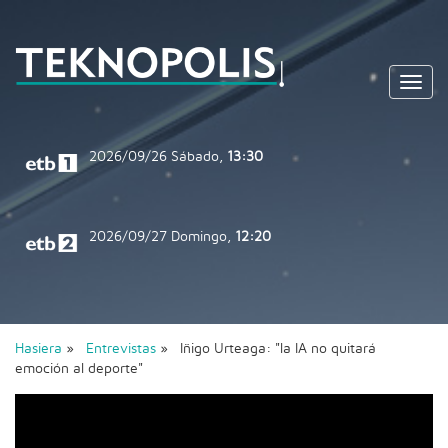
Toggl
navig
2026/09/26
Sábado,
13:30
2026/09/27
Domingo,
12:20
Hasiera
»
Entrevistas
» Iñigo Urteaga: "la IA no quitará
emoción al deporte"