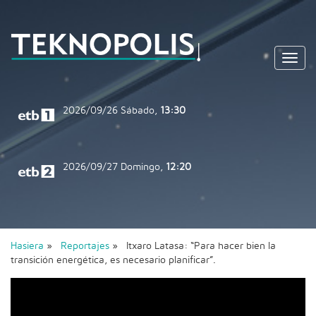
Toggl
navig
2026/09/26
Sábado,
13:30
2026/09/27
Domingo,
12:20
Hasiera
»
Reportajes
» Itxaro Latasa: “Para hacer bien la
transición energética, es necesario planificar”.