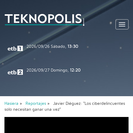
Toggl
navig
2026/09/26
Sábado,
13:30
2026/09/27
Domingo,
12:20
Hasiera
»
Reportajes
» Javier Diéguez: "Los ciberdelincuentes
solo necesitan ganar una vez"