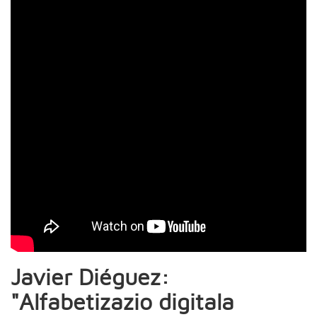
Javier Diéguez:
"Alfabetizazio digitala