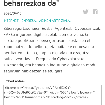
beharrezkoa da"
2026/04/18
INTERNET
,
ENPRESA
,
ADIMEN ARTIFIZIALA
,
Zibersegurtasunaren Euskal Agentziak, Cyberzaintzak,
EAEko ingurune digitala zelatatzen du. Zehazki,
sektore publikoan zibersegurtasuna sustatzea eta
koordinatzea du helburu, eta baita ere enpresa eta
herritarren artean garapen digitala eta ezagutza
bultzatzea. Javier Diéguez da Cyberzaintzako
zuzendaria, eta berarekin ingurune digitalean modu
seguruan nabigatzen saiatu gara.
Embed kodea: