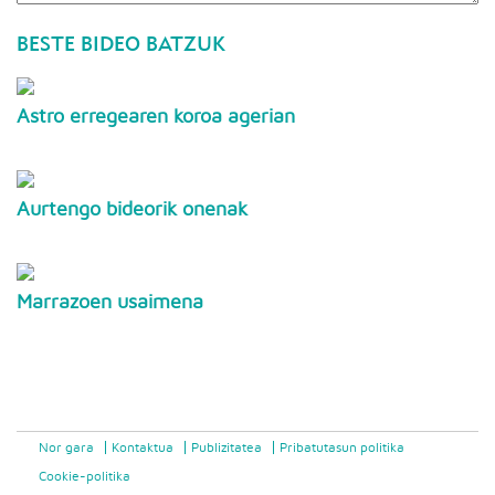
BESTE BIDEO BATZUK
Astro erregearen koroa agerian
Aurtengo bideorik onenak
Marrazoen usaimena
Nor gara
Kontaktua
Publizitatea
Pribatutasun politika
Cookie-politika