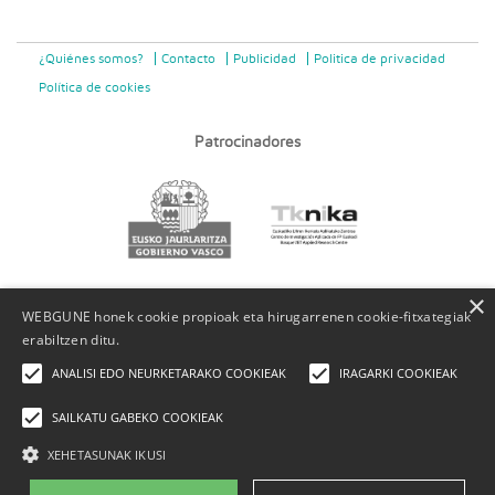
¿Quiénes somos?
Contacto
Publicidad
Politica de privacidad
Política de cookies
Patrocinadores
×
WEBGUNE honek cookie propioak eta hirugarrenen cookie-fitxategiak
erabiltzen ditu.
ANALISI EDO NEURKETARAKO COOKIEAK
IRAGARKI COOKIEAK
SAILKATU GABEKO COOKIEAK
XEHETASUNAK IKUSI