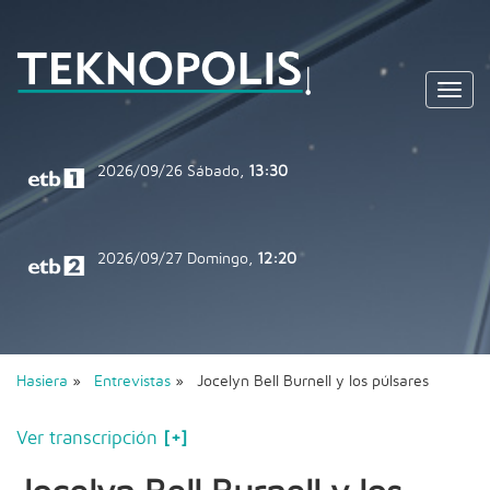
Toggl
navig
2026/09/26
Sábado,
13:30
2026/09/27
Domingo,
12:20
Hasiera
»
Entrevistas
» Jocelyn Bell Burnell y los púlsares
Ver transcripción
[+]