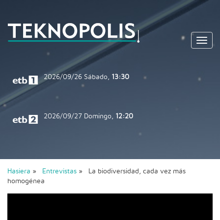
Toggl
navig
2026/09/26
Sábado,
13:30
2026/09/27
Domingo,
12:20
Hasiera
»
Entrevistas
» La biodiversidad, cada vez más
homogénea