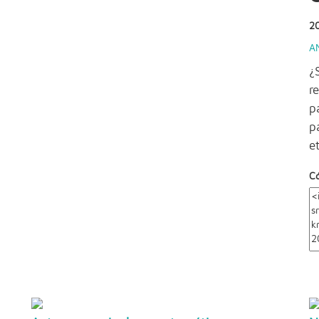
2
A
¿
r
p
p
e
C