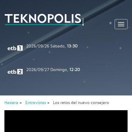
Toggl
navig
2026/09/26
Sábado,
13:30
2026/09/27
Domingo,
12:20
Hasiera
»
Entrevistas
» Los retos del nuevo consejero