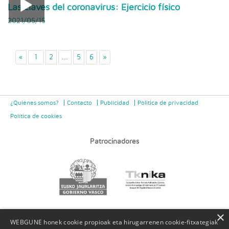
Las claves del coronavirus: Ejercicio físico
2021/05/15
«
1
2
...
5
6
»
¿Quiénes somos?
Contacto
Publicidad
Politica de privacidad
Política de cookies
Patrocinadores
×
WEBGUNE honek cookie propioak eta hirugarrenen cookie-fitxategiak