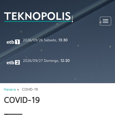
Toggl
navig
2026/09/26
Sábado,
13:30
2026/09/27
Domingo,
12:20
Hasiera
» COVID-19
COVID-19