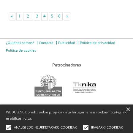
«
1
2
3
4
5
6
»
¿Quiénes somos?
Contacto
Publicidad
Politica de privacidad
Política de cookies
Patrocinadores
×
WEBGUNE honek cookie propioak eta hirugarrenen cookie-fitxategiak
erabiltzen ditu.
ANALISI EDO NEURKETARAKO COOKIEAK
IRAGARKI COOKIEAK