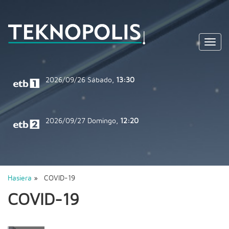
Toggl
navig
2026/09/26
Sábado,
13:30
2026/09/27
Domingo,
12:20
Hasiera
» COVID-19
COVID-19